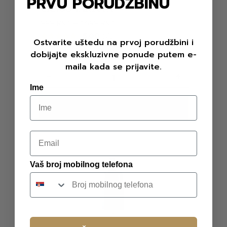
PRVU PORUDŽBINU
CRNOG TARTUFA
999
RSD
–
1.699
RSD
5.00
(7)
Ostvarite uštedu na prvoj porudžbini i
100ml
250ml
dobijajte ekskluzivne ponude putem e-
maila kada se prijavite.
Ime
Dodaj u korpu
Email
Vaš broj mobilnog telefona