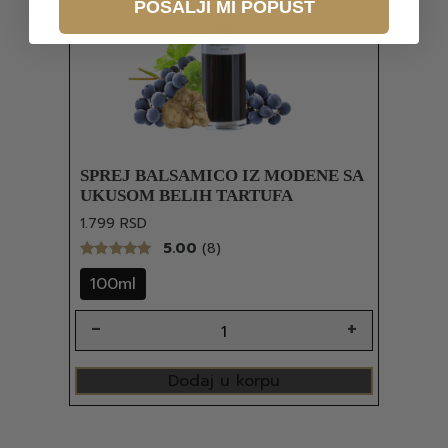
POŠALJI MI POPUST
SPREJ BALSAMICO IZ MODENE SA
UKUSOM BELIH TARTUFA
1.799
RSD
5.00
(8)
100ml
Dodaj u korpu