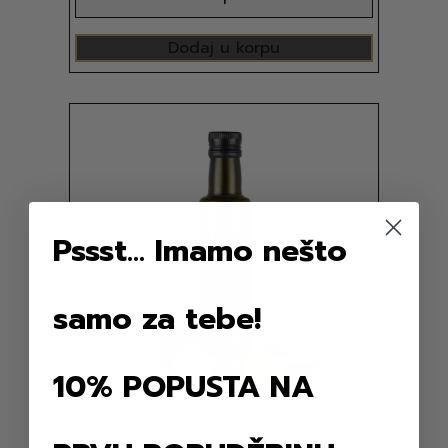
Dodaj u korpu
Pssst... Imamo nešto
samo za tebe!
10% POPUSTA NA
MASLINOVO ULJE SA UKUSOM