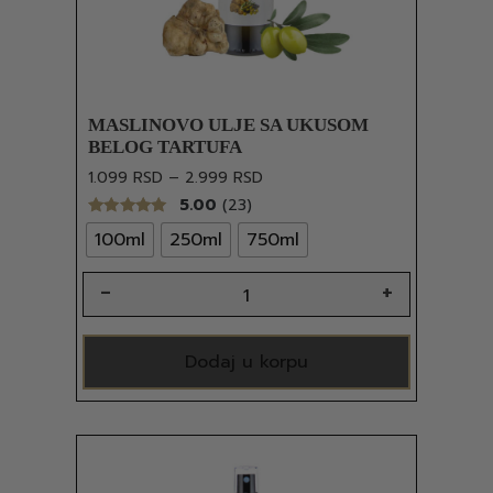
MASLINOVO ULJE SA UKUSOM
BELOG TARTUFA
1.099
RSD
–
2.999
RSD
5.00
(23)
100ml
250ml
750ml
Dodaj u korpu